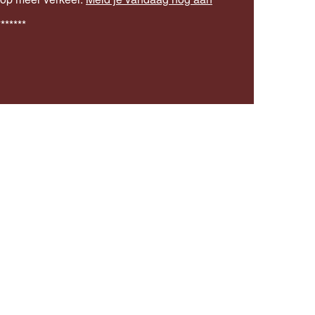
*******