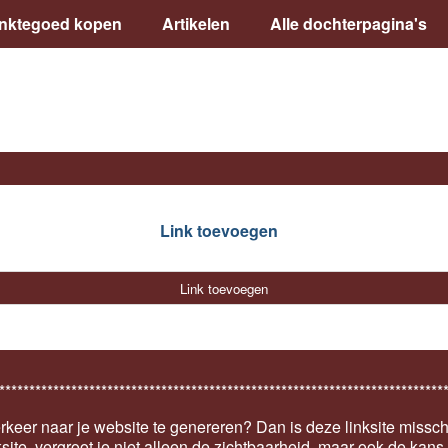
inktegoed kopen
Artikelen
Alle dochterpagina's
Link toevoegen
Link toevoegen
**************************************************************************
keer naar je website te genereren? Dan is deze linksite missch
ksite, vergroot je niet alleen de zichtbaarheid, maar ook de kan