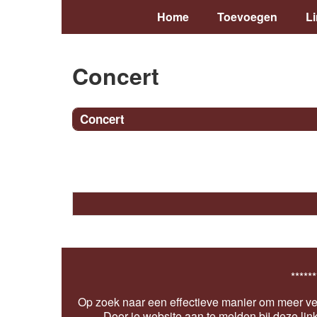
Home
Toevoegen
L
Concert
Concert
******
Op zoek naar een effectieve manier om meer ver
Door je website aan te melden bij deze lin